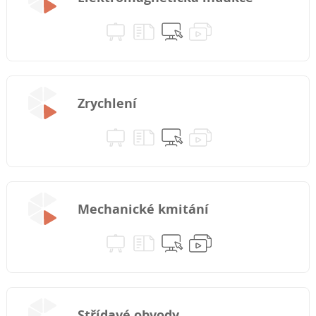
Zrychlení
Mechanické kmitání
Střídavé obvody