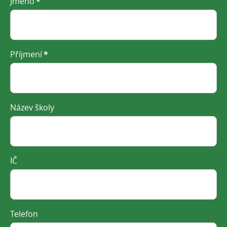
Jméno
*
Příjmení
*
Název školy
IČ
Telefon