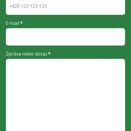
E-mail
*
Zpráva nebo dotaz
*