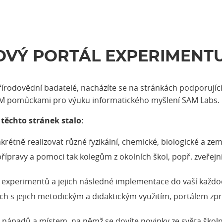
OVÝ PORTÁL EXPERIMENTU
 přírodovědní badatelé, nacházíte se na stránkách podporuj
M pomůckami pro výuku informatického myšlení SAM Labs.
 těchto stránek stalo:
krétně realizovat různé fyzikální, chemické, biologické a z
řípravy a pomoci tak kolegům z okolních škol, popř. zveřejnil 
xperimentů a jejich následné implementace do vaší každod
ížích s jejich metodickým a didaktickým využitím, portálem 
h) nápadů a místem, na němž se dovíte novinky ze světa šk