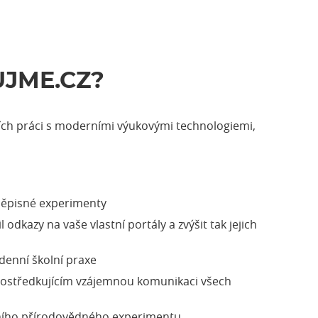
JME.CZ?
ících práci s moderními výukovými technologiemi,
eměpisné experimenty
odkazy na vaše vlastní portály a zvýšit tak jejich
enní školní praxe
zprostředkujícím vzájemnou komunikaci všech
olního přírodovědného experimentu