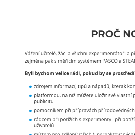
PROČ N
Vážení učitelé, žáci a všichni experimentátoři a
zejména pak s měřicím systémem PASCO a STEA
Byli bychom velice rádi, pokud by se prostředí
zdrojem informací, tipů a nápadů, kterak kon
platformou, na niž můžete uložit své vlastní p
publicitu
pomocníkem při přípravách přírodovědných e
rádcem při potížích s experimenty i při pot
uživatelů
místem pro sdílení vašich (i nerealizovanýc