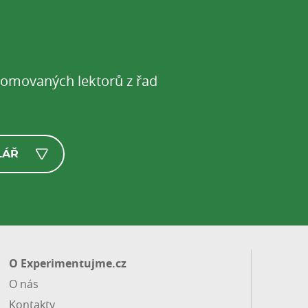
enomovaných lektorů z řad
LÁŘ
O Experimentujme.cz
O nás
Kontakty