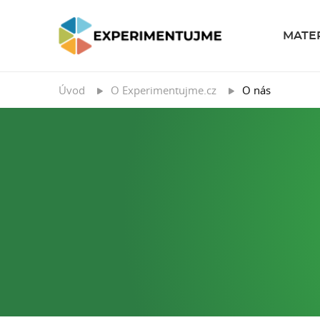
MATE
Úvod
O Experimentujme.cz
O nás