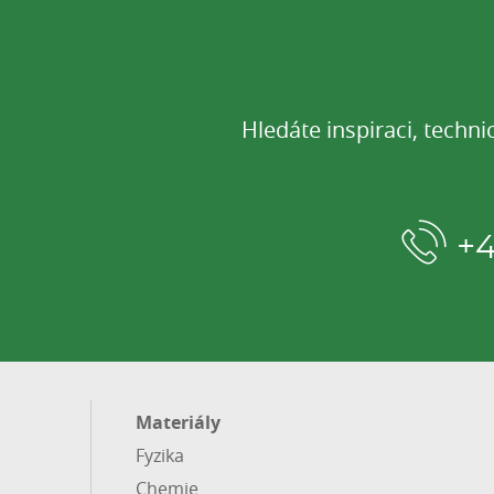
Hledáte inspiraci, techn
+
Materiály
Fyzika
Chemie