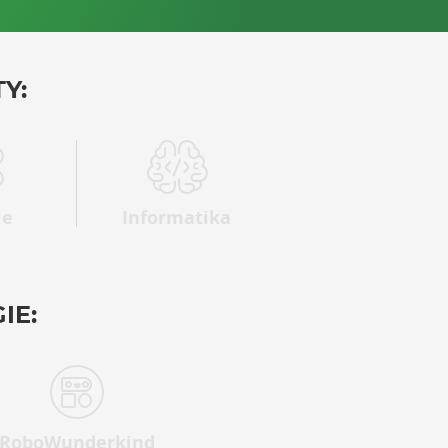
Y:
ie
Informatika
IE:
RoboWunderkind