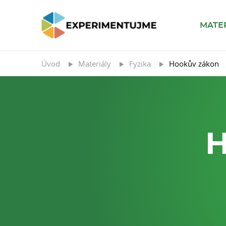
MATE
Úvod
Materiály
Fyzika
Hookův zákon