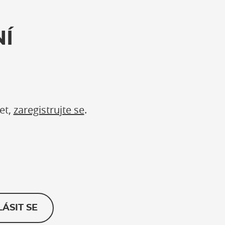
Í
et,
zaregistrujte se
.
LÁSIT SE