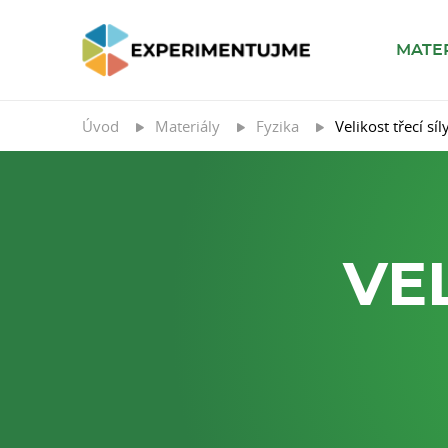
MATE
Úvod
Materiály
Fyzika
Velikost třecí síl
VEL