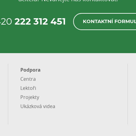
420
222 312 451
KONTAKTNÍ FORMU
Podpora
Centra
Lektoři
Projekty
Ukázková videa