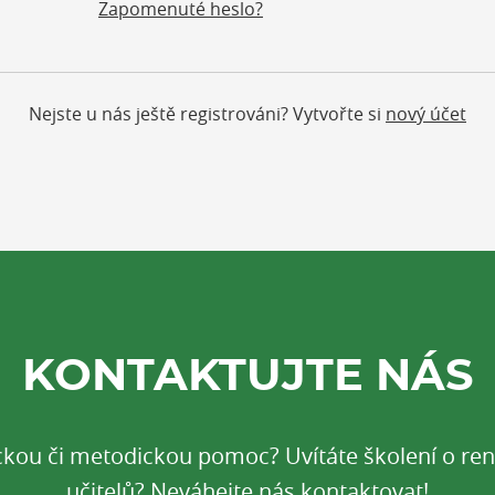
Zapomenuté heslo?
Nejste u nás ještě registrováni? Vytvořte si
nový účet
KONTAKTUJTE NÁS
ickou či metodickou pomoc? Uvítáte školení o r
učitelů? Neváhejte nás kontaktovat!