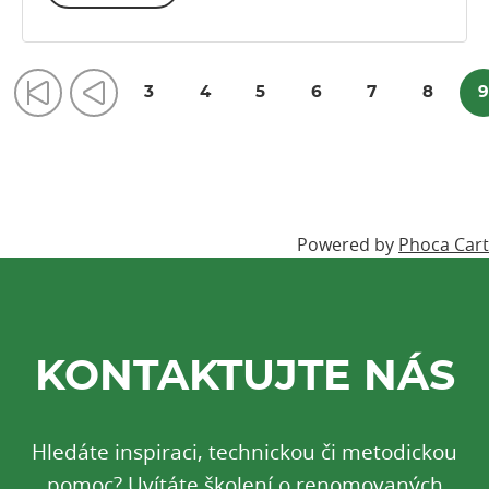
3
4
5
6
7
8
9
Powered by
Phoca Cart
KONTAKTUJTE NÁS
Hledáte inspiraci, technickou či metodickou
pomoc? Uvítáte školení o renomovaných