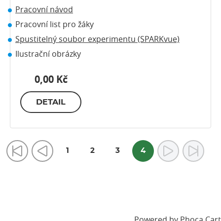
Pracovní návod
Pracovní list pro žáky
Spustitelný soubor experimentu (SPARKvue)
Ilustrační obrázky
0,00 Kč
DETAIL
1
2
3
4
Powered by
Phoca Cart