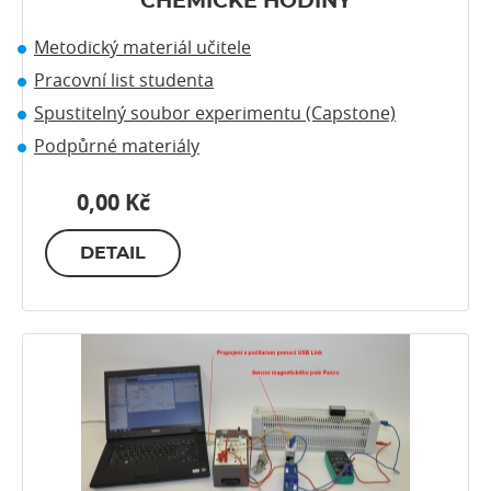
CHEMICKÉ HODINY
Metodický materiál učitele
Pracovní list studenta
Spustitelný soubor experimentu (Capstone)
Podpůrné materiály
0,00 Kč
DETAIL